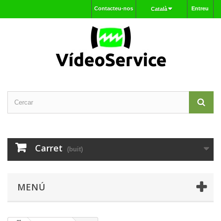
Contacteu-nos
Entreu
Català
Carret
(buit)
MENÚ