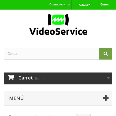
Contacteu-nos
Entreu
Català
Carret
(buit)
MENÚ