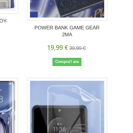
OY-
POWER BANK GAME GEAR
2MA
19,99 €
39,99 €
Compra'l ara