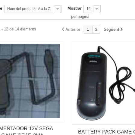
er
Mostrar
Nom del producte: A a la Z
12
per pàgina
 - 12 de 14 elements
Anterior
1
2
Següent
IMENTADOR 12V SEGA
BATTERY PACK GAME 