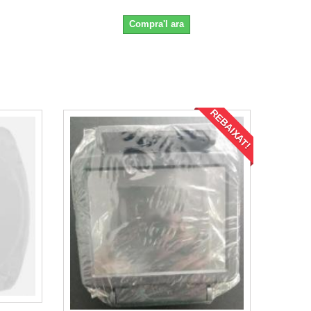
Compra'l ara
REBAIXAT!