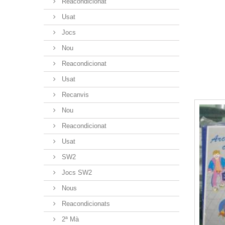
Reacondicionat
Usat
Jocs
Nou
Reacondicionat
Usat
Recanvis
Nou
Reacondicionat
Usat
SW2
Jocs SW2
Nous
Reacondicionats
2ª Mà