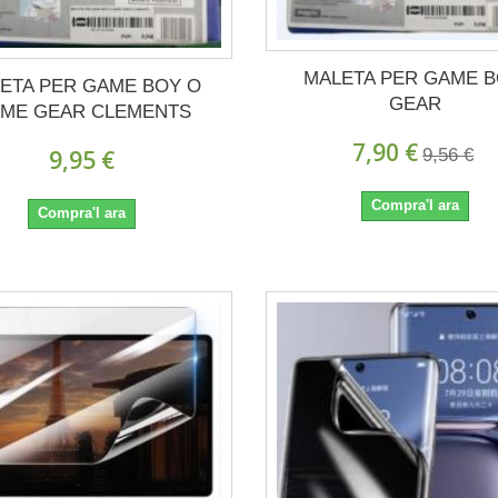
MALETA PER GAME B
ETA PER GAME BOY O
GEAR
ME GEAR CLEMENTS
7,90 €
9,95 €
9,56 €
Compra'l ara
Compra'l ara