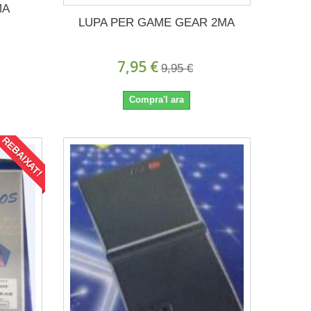
MA
LUPA PER GAME GEAR 2MA
7,95 €
9,95 €
Compra'l ara
REBAIXAT!