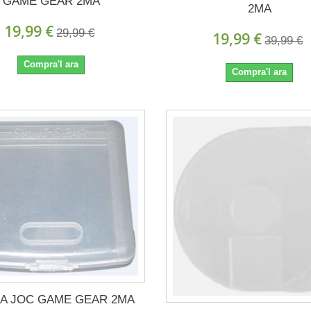
GAME GEAR 2MA
2MA
19,99 €
29,99 €
19,99 €
39,99 €
Compra'l ara
Compra'l ara
A JOC GAME GEAR 2MA