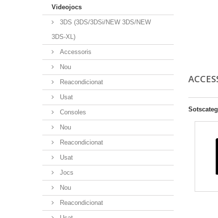
Videojocs
3DS (3DS/3DSi/NEW 3DS/NEW
3DS-XL)
Accessoris
Nou
ACCES
Reacondicionat
Usat
Sotscateg
Consoles
Nou
Reacondicionat
Usat
Jocs
Nou
Reacondicionat
Usat