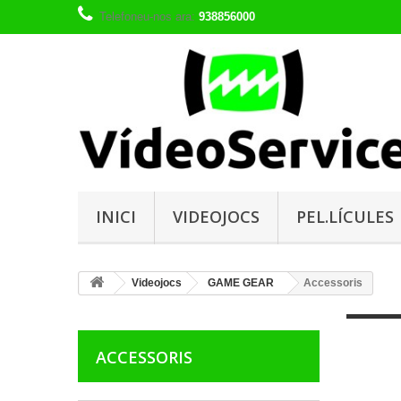
Telefoneu-nos ara:
938856000
INICI
VIDEOJOCS
PEL.LÍCULES
Videojocs
GAME GEAR
Accessoris
ACCESSORIS