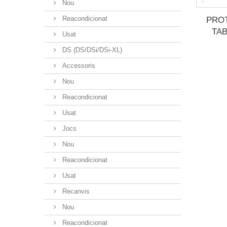
Nou
Reacondicionat
PRO
TA
Usat
DS (DS/DSi/DSi-XL)
Accessoris
Nou
Reacondicionat
Usat
Jocs
Nou
Reacondicionat
Usat
Recanvis
Nou
Reacondicionat