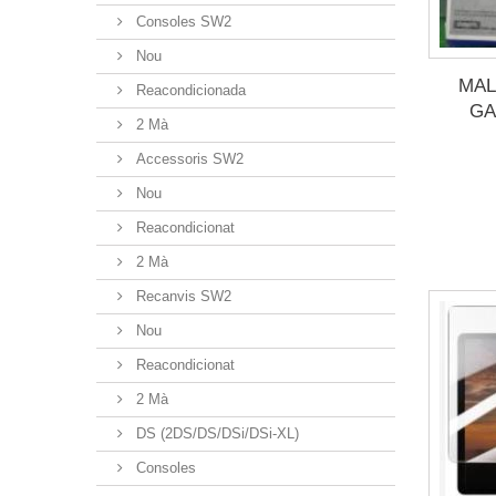
Consoles SW2
Nou
MAL
Reacondicionada
GA
2 Mà
Accessoris SW2
Nou
Reacondicionat
2 Mà
Recanvis SW2
Nou
Reacondicionat
2 Mà
DS (2DS/DS/DSi/DSi-XL)
Consoles