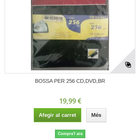
BOSSA PER 256 CD,DVD,BR
19,99 €
Afegir al carret
Més
Compra'l ara