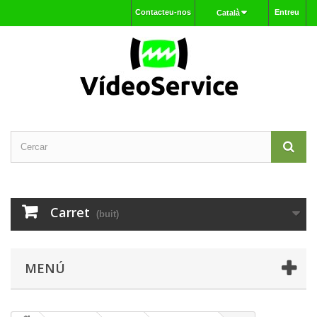
Contacteu-nos
Entreu
Català
Carret
(buit)
MENÚ