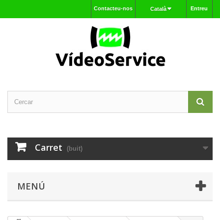
Contacteu-nos
Entreu
Català
Carret
(buit)
MENÚ