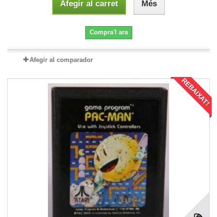
Afegir al carret
Més
Compra'l ara
Afegir al comparador
REBAIXAT!