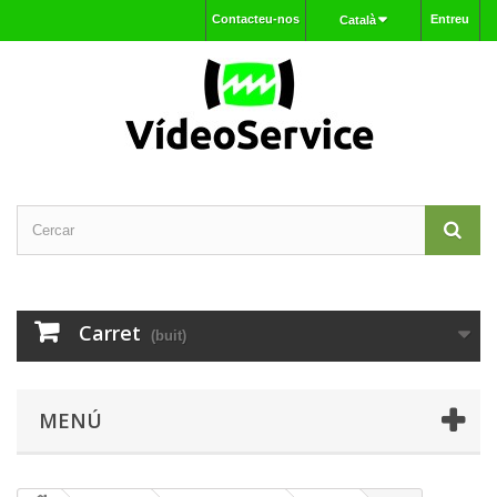
Contacteu-nos
Entreu
Català
Carret
(buit)
MENÚ