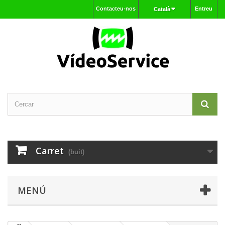
Contacteu-nos
Entreu
Català
Carret
(buit)
MENÚ