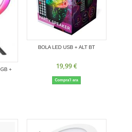
BOLA LED USB + ALT BT
19,99 €
RGB +
Compra'l ara