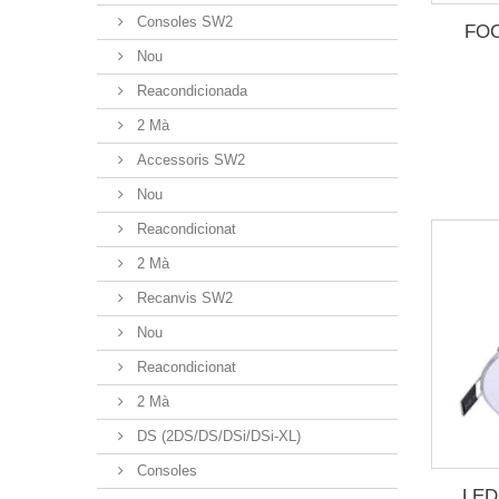
Consoles SW2
FO
Nou
Reacondicionada
2 Mà
Accessoris SW2
Nou
Reacondicionat
2 Mà
Recanvis SW2
Nou
Reacondicionat
2 Mà
DS (2DS/DS/DSi/DSi-XL)
Consoles
LED