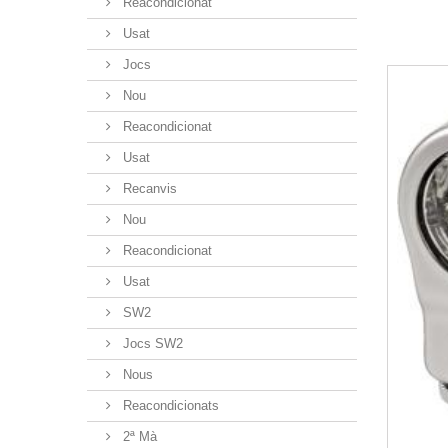
Reacondicionat
Usat
Jocs
Nou
Reacondicionat
Usat
Recanvis
Nou
Reacondicionat
Usat
SW2
Jocs SW2
Nous
Reacondicionats
2ª Mà