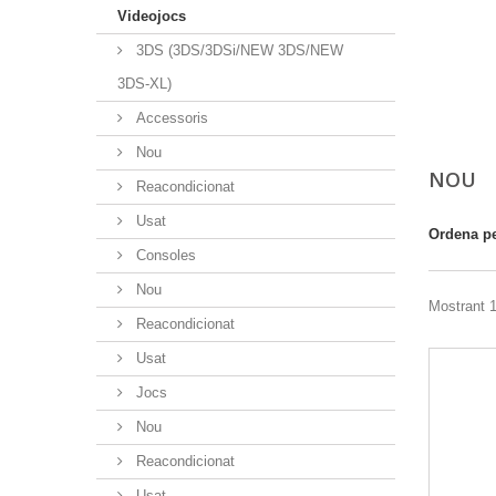
Videojocs
3DS (3DS/3DSi/NEW 3DS/NEW
3DS-XL)
Accessoris
Nou
NOU
Reacondicionat
Usat
Ordena p
Consoles
Nou
Mostrant 1
Reacondicionat
Usat
Jocs
Nou
Reacondicionat
Usat