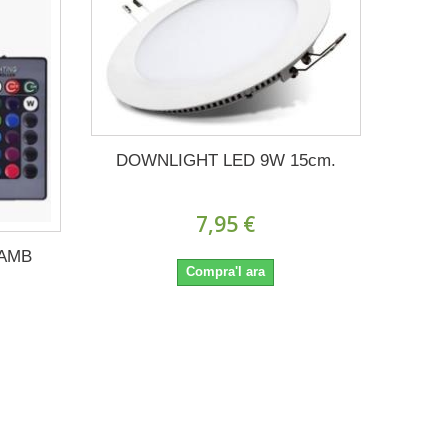
DOWNLIGHT LED 9W 15cm.
7,95 €
 AMB
Compra'l ara