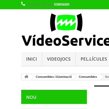
Telefoneu-nos ara:
938856000
INICI
VIDEOJOCS
PEL.LÍCULES
Consumibles i Il.luminació
Consumibles
No
NOU