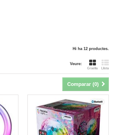
Hi ha 12 productes.
Veure:
Graella
Llista
Comparar (
0
)