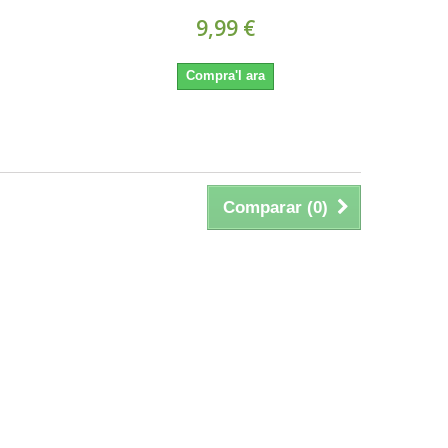
9,99 €
Compra'l ara
Comparar (
0
)