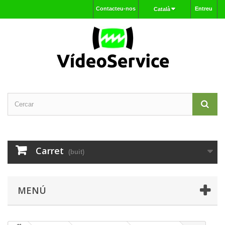
Contacteu-nos
Entreu
Català
Carret
(buit)
MENÚ