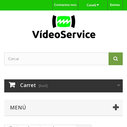
Contacteu-nos
Entreu
Català
Carret
(buit)
MENÚ