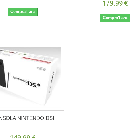
179,99 €
Compra'l ara
Compra'l ara
NSOLA NINTENDO DSI
149,99 €