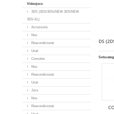
Videojocs
3DS (3DS/3DSi/NEW 3DS/NEW
3DS-XL)
Accessoris
Nou
DS (2D
Reacondicionat
Usat
Sotscateg
Consoles
Nou
Reacondicionat
Usat
Jocs
Nou
Reacondicionat
C
Usat