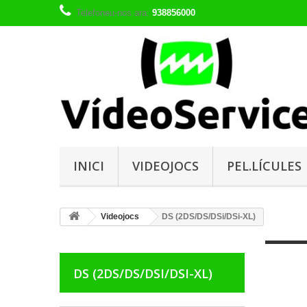
Telefoneu-nos ara:
938856000
INICI
VIDEOJOCS
PEL.LÍCULES
Videojocs
DS (2DS/DS/DSi/DSi-XL)
DS (2DS/DS/DSI/DSI-XL)