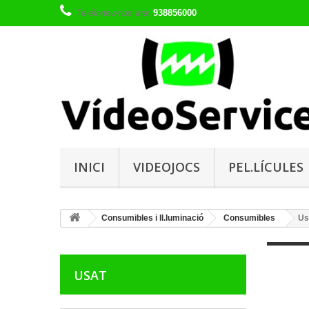
Telefoneu-nos ara:
938856000
INICI
VIDEOJOCS
PEL.LÍCULES
Consumibles i Il.luminació
Consumibles
Us
USAT