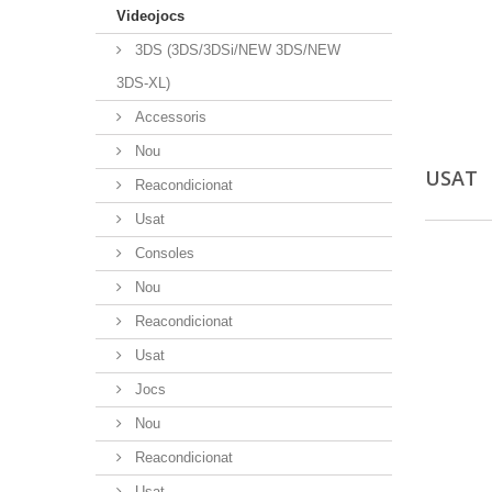
Videojocs
3DS (3DS/3DSi/NEW 3DS/NEW
3DS-XL)
Accessoris
Nou
USAT
Reacondicionat
Usat
Consoles
Nou
Reacondicionat
Usat
Jocs
Nou
Reacondicionat
Usat