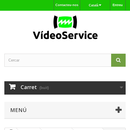
Contacteu-nos
Entreu
Català
Carret
(buit)
MENÚ