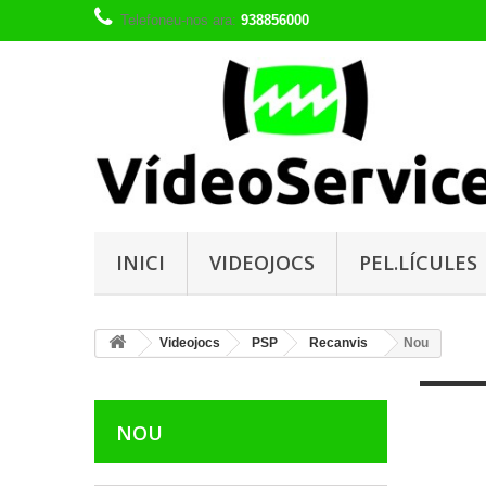
Telefoneu-nos ara:
938856000
INICI
VIDEOJOCS
PEL.LÍCULES
Videojocs
PSP
Recanvis
Nou
NOU