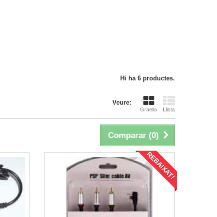
Hi ha 6 productes.
Veure:
Graella
Llista
Comparar (
0
)
REBAIXAT!