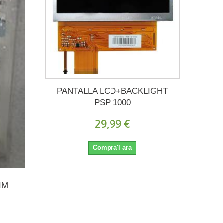
PANTALLA LCD+BACKLIGHT
PSP 1000
29,99 €
Compra'l ara
IM