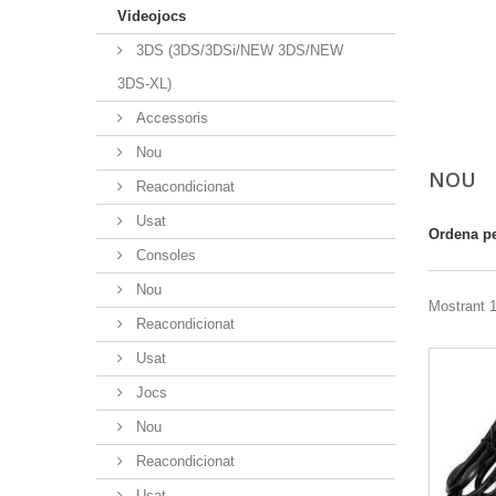
Videojocs
3DS (3DS/3DSi/NEW 3DS/NEW
3DS-XL)
Accessoris
Nou
NOU
Reacondicionat
Usat
Ordena p
Consoles
Nou
Mostrant 1
Reacondicionat
Usat
Jocs
Nou
Reacondicionat
Usat