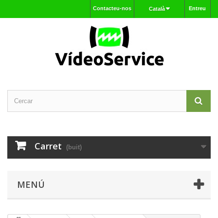
Contacteu-nos
Entreu
Català
Carret
(buit)
MENÚ