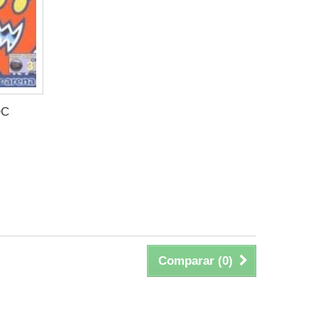
DC
Comparar (
0
)