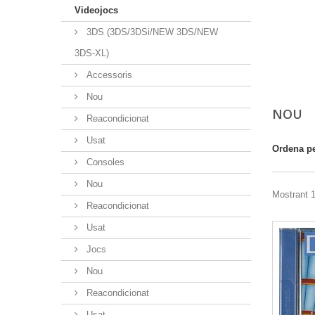
Videojocs
3DS (3DS/3DSi/NEW 3DS/NEW
3DS-XL)
Accessoris
Nou
NOU
Reacondicionat
Usat
Ordena p
Consoles
Nou
Mostrant 1
Reacondicionat
Usat
Jocs
Nou
Reacondicionat
Usat