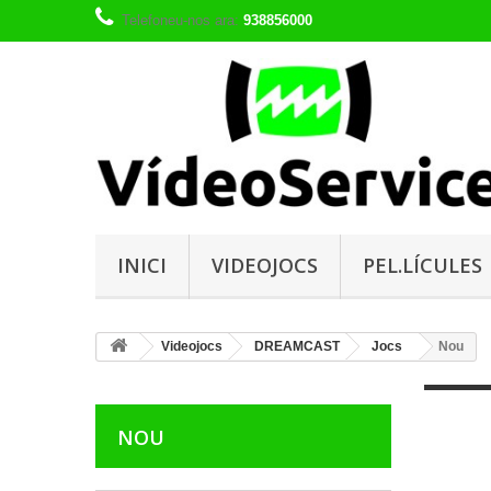
Telefoneu-nos ara:
938856000
INICI
VIDEOJOCS
PEL.LÍCULES
Videojocs
DREAMCAST
Jocs
Nou
NOU