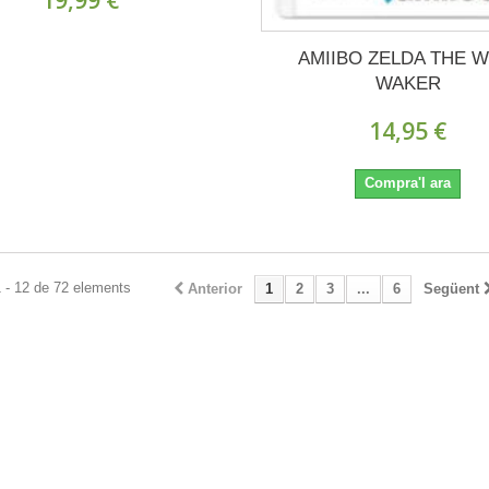
AMIIBO ZELDA THE W
WAKER
14,95 €
Compra'l ara
 - 12 de 72 elements
Anterior
1
2
3
...
6
Següent