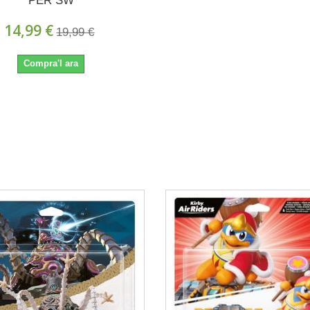
PER SW
14,99 €
19,99 €
Compra'l ara