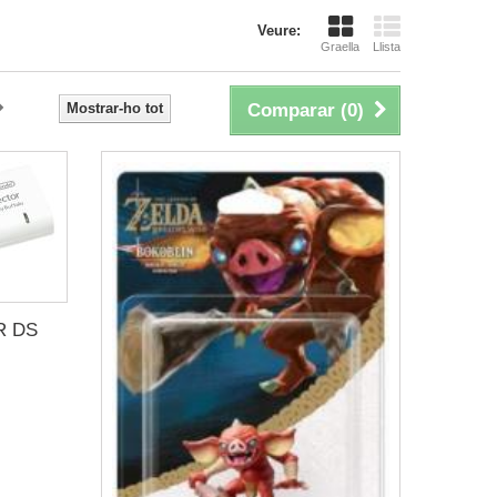
Veure:
Graella
Llista
Mostrar-ho tot
Comparar (
0
)
R DS