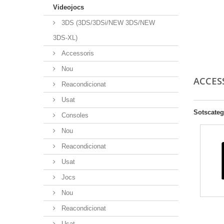
Videojocs
3DS (3DS/3DSi/NEW 3DS/NEW
3DS-XL)
Accessoris
Nou
ACCES
Reacondicionat
Usat
Sotscateg
Consoles
Nou
Reacondicionat
Usat
Jocs
Nou
Reacondicionat
Usat