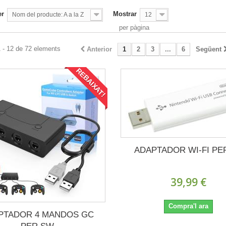
er
Mostrar
Nom del producte: A a la Z
12
per pàgina
 - 12 de 72 elements
Anterior
1
2
3
...
6
Següent
REBAIXAT!
ADAPTADOR WI-FI PE
39,99 €
Compra'l ara
PTADOR 4 MANDOS GC