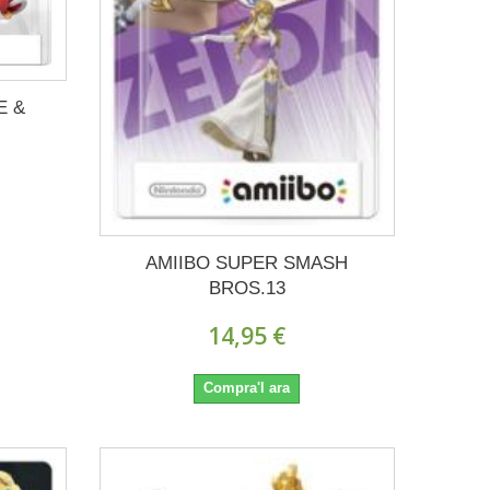
E &
AMIIBO SUPER SMASH
BROS.13
14,95 €
Compra'l ara