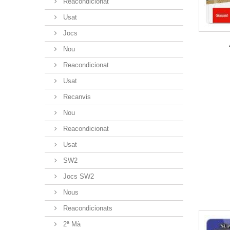
Reacondicionat
Usat
Jocs
Nou
Reacondicionat
Usat
Recanvis
Nou
Reacondicionat
Usat
SW2
Jocs SW2
Nous
Reacondicionats
2ª Mà