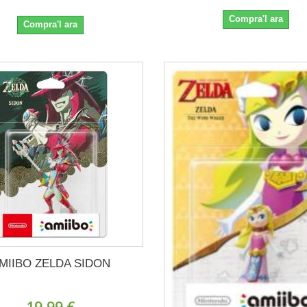
Compra'l ara
Compra'l ara
MIIBO ZELDA SIDON
19,99 €