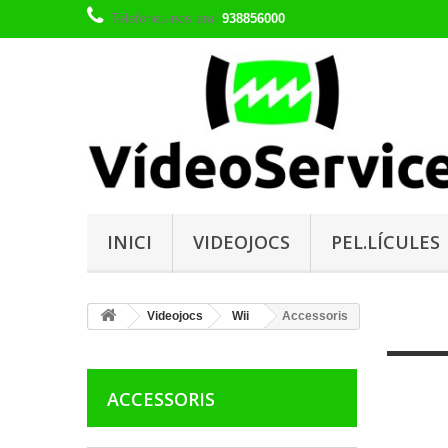
Telefoneu-nos ara:
938856000
INICI
VIDEOJOCS
PEL.LÍCULES
Videojocs
Wii
Accessoris
ACCESSORIS