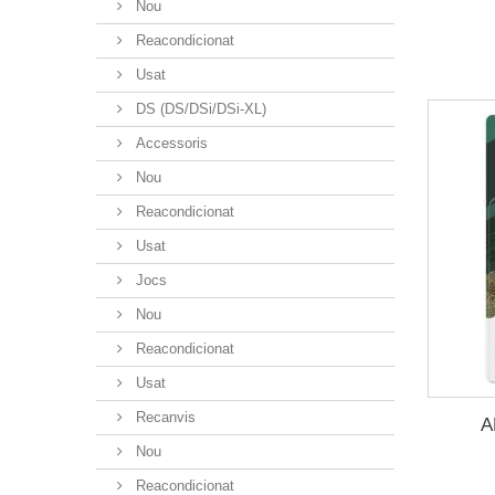
Nou
Reacondicionat
Usat
DS (DS/DSi/DSi-XL)
Accessoris
Nou
Reacondicionat
Usat
Jocs
Nou
Reacondicionat
Usat
Recanvis
A
Nou
Reacondicionat