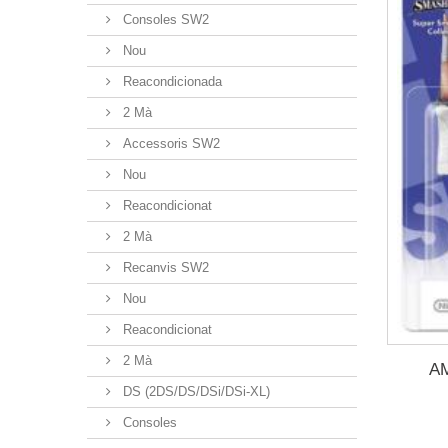
Consoles SW2
Nou
Reacondicionada
2 Mà
Accessoris SW2
Nou
Reacondicionat
2 Mà
Recanvis SW2
Nou
Reacondicionat
2 Mà
A
DS (2DS/DS/DSi/DSi-XL)
Consoles