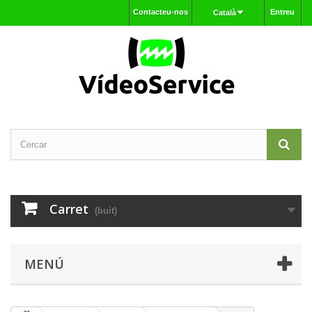
Contacteu-nos
Entreu
Català
Carret
(buit)
MENÚ