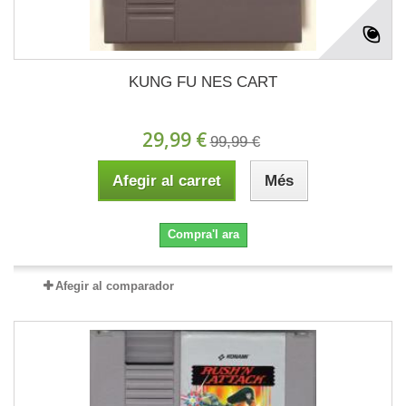
KUNG FU NES CART
29,99 €
99,99 €
Afegir al carret
Més
Compra'l ara
Afegir al comparador