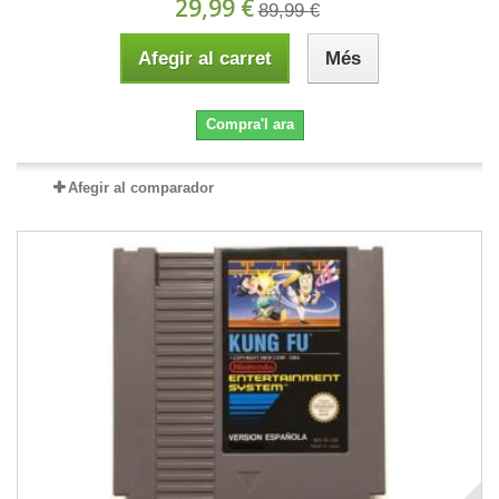
29,99 €
89,99 €
Afegir al carret
Més
Compra'l ara
Afegir al comparador