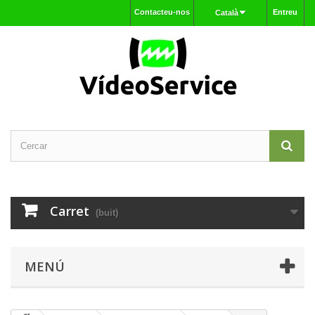
Contacteu-nos
Entreu
Català
Carret
(buit)
MENÚ