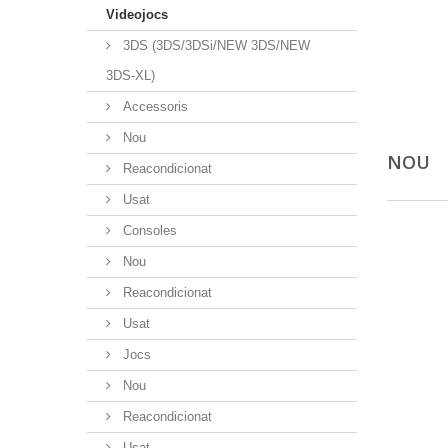
Videojocs
3DS (3DS/3DSi/NEW 3DS/NEW
3DS-XL)
Accessoris
Nou
NOU
Reacondicionat
Usat
Consoles
Nou
Reacondicionat
Usat
Jocs
Nou
Reacondicionat
Usat