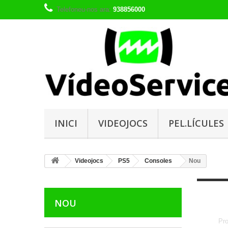
Telefoneu-nos ara:
938856000
INICI
VIDEOJOCS
PEL.LÍCULES
Videojocs
PS5
Consoles
Nou
NOU
Pr