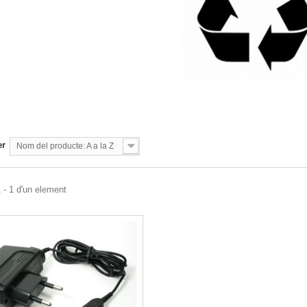
er
Nom del producte: A a la Z
 - 1 d'un element