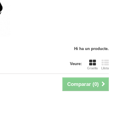
Hi ha un producte.
Veure:
Graella
Llista
Comparar (
0
)