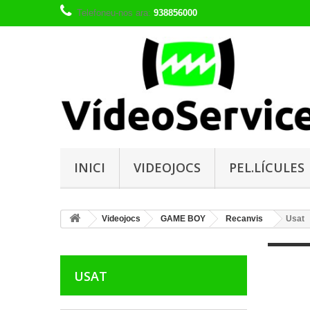
Telefoneu-nos ara:
938856000
INICI
VIDEOJOCS
PEL.LÍCULES
Videojocs
GAME BOY
Recanvis
Usat
USAT