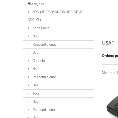
Videojocs
3DS (3DS/3DSi/NEW 3DS/NEW
3DS-XL)
Accessoris
Nou
USAT
Reacondicionat
Usat
Ordena p
Consoles
Nou
Mostrant 1
Reacondicionat
Usat
Jocs
Nou
Reacondicionat
Usat