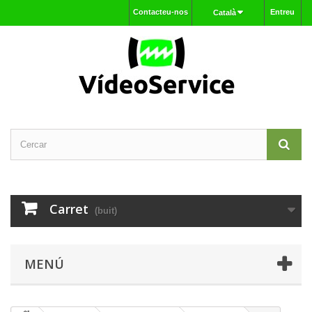
Contacteu-nos
Entreu
Català
Carret
(buit)
MENÚ