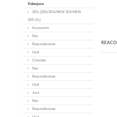
Videojocs
3DS (3DS/3DSi/NEW 3DS/NEW
3DS-XL)
Accessoris
Nou
REACO
Reacondicionat
Usat
Consoles
Nou
Reacondicionat
Usat
Jocs
Nou
Reacondicionat
Usat