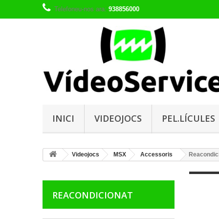
Telefoneu-nos ara:
938856000
INICI
VIDEOJOCS
PEL.LÍCULES
Videojocs
MSX
Accessoris
Reacondic
REACONDICIONAT