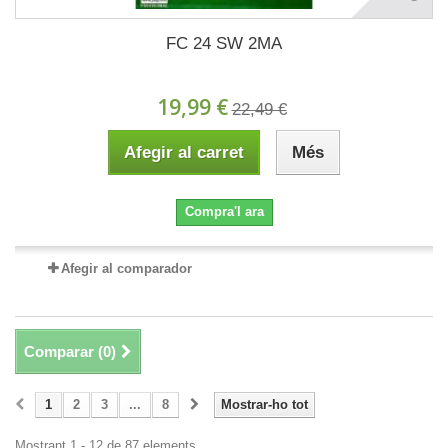
FC 24 SW 2MA
19,99 €
22,49 €
Afegir al carret
Més
Compra'l ara
Afegir al comparador
Comparar (
0
)
1
2
3
...
8
Mostrar-ho tot
Mostrant 1 - 12 de 87 elements