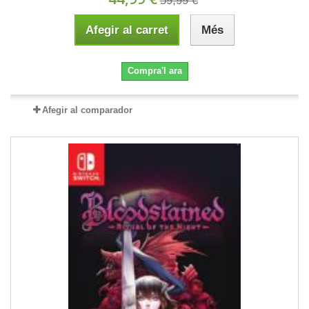
59,99 €
Afegir al carret
Més
Compra'l ara
Afegir al comparador