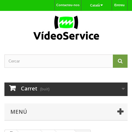
Contacteu-nos
Entreu
Català
Carret
(buit)
MENÚ