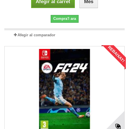
Afegir al carret
Més
Compra'l ara
Afegir al comparador
REBAIXAT!