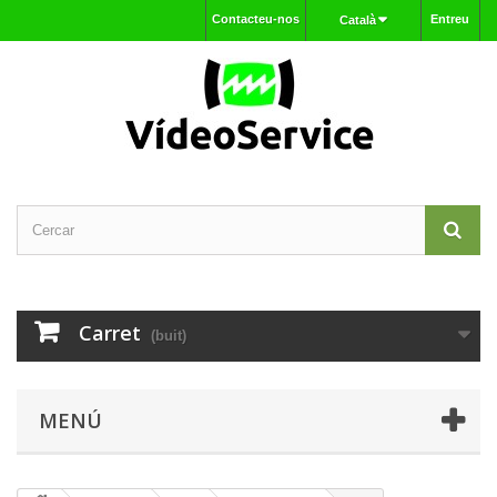
Contacteu-nos
Entreu
Català
Carret
(buit)
MENÚ