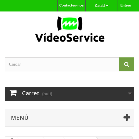
Contacteu-nos
Entreu
Català
Carret
(buit)
MENÚ