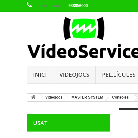
Telefoneu-nos ara:
938856000
INICI
VIDEOJOCS
PEL.LÍCULES
Videojocs
MASTER SYSTEM
Consoles
USAT