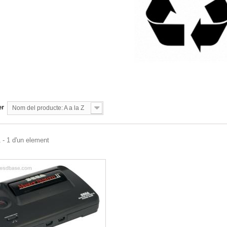
er
Nom del producte: A a la Z
 - 1 d'un element