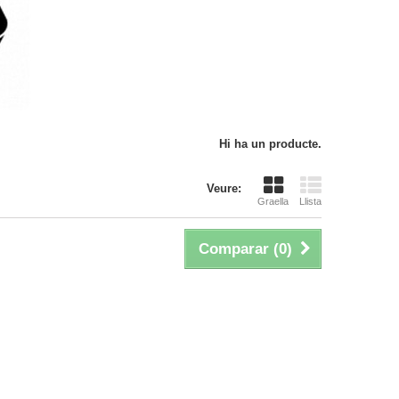
Hi ha un producte.
Veure:
Graella
Llista
Comparar (
0
)