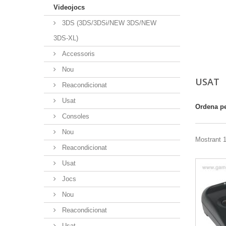
Videojocs
3DS (3DS/3DSi/NEW 3DS/NEW
3DS-XL)
Accessoris
Nou
USAT
Reacondicionat
Usat
Ordena p
Consoles
Nou
Mostrant 1
Reacondicionat
Usat
Jocs
Nou
Reacondicionat
Usat