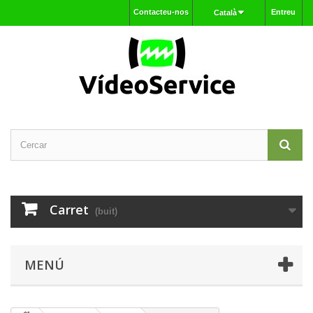
Contacteu-nos
Entreu
Català
Carret
(buit)
MENÚ