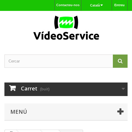
Contacteu-nos
Entreu
Català
Carret
(buit)
MENÚ