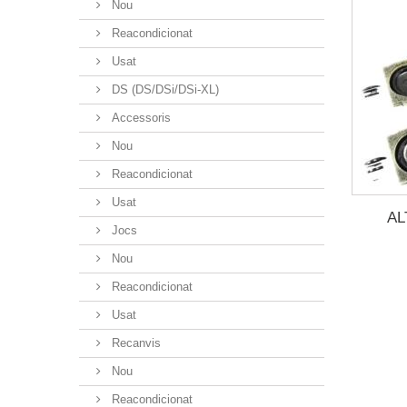
Nou
Reacondicionat
Usat
DS (DS/DSi/DSi-XL)
Accessoris
Nou
Reacondicionat
Usat
AL
Jocs
Nou
Reacondicionat
Usat
Recanvis
Nou
Reacondicionat