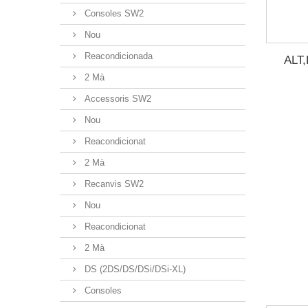
Consoles SW2
Nou
Reacondicionada
ALT
2 Mà
Accessoris SW2
Nou
Reacondicionat
2 Mà
Recanvis SW2
Nou
Reacondicionat
2 Mà
DS (2DS/DS/DSi/DSi-XL)
Consoles