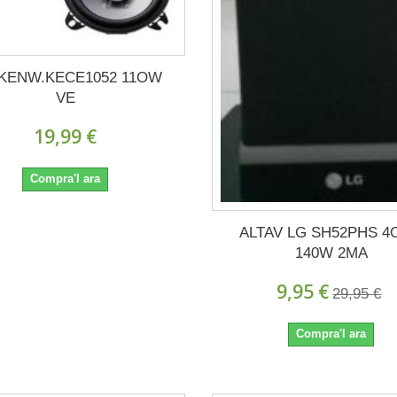
,KENW.KECE1052 11OW
VE
19,99 €
Compra'l ara
ALTAV LG SH52PHS 
140W 2MA
9,95 €
29,95 €
Compra'l ara