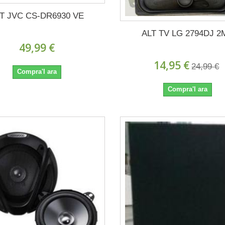
T JVC CS-DR6930 VE
ALT TV LG 2794DJ 2
49,99 €
14,95 €
24,99 €
Compra'l ara
Compra'l ara