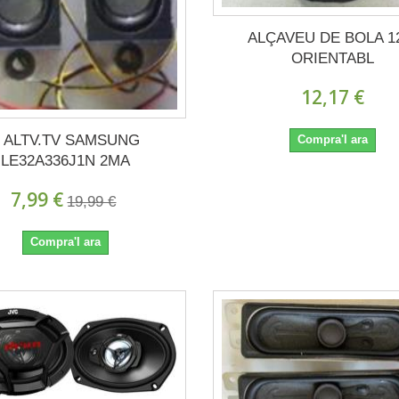
ALÇAVEU DE BOLA 
ORIENTABL
12,17 €
2 ALTV.TV SAMSUNG
Compra'l ara
LE32A336J1N 2MA
7,99 €
19,99 €
Compra'l ara