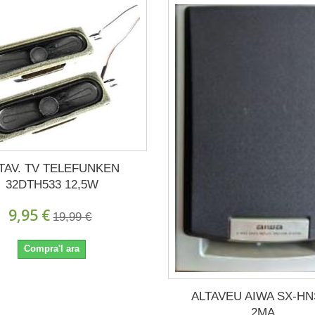
TAV. TV TELEFUNKEN
32DTH533 12,5W
9,95 €
19,99 €
Compra'l ara
ALTAVEU AIWA SX-HN
2MA