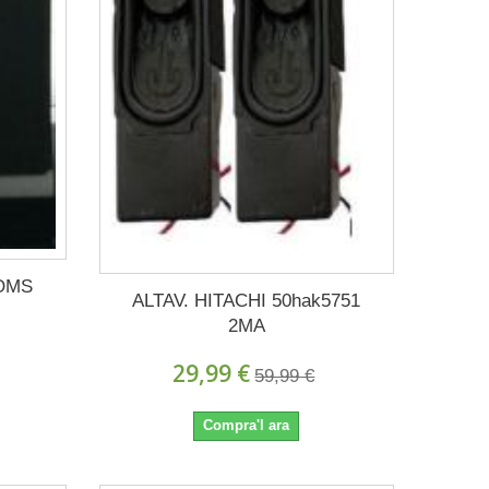
4OMS
ALTAV. HITACHI 50hak5751
2MA
29,99 €
59,99 €
Compra'l ara