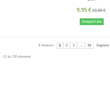
9,95 €
29,99 €
Compra'l ara
Anterior
1
2
3
...
20
Següent
 - 12 de 230 elements