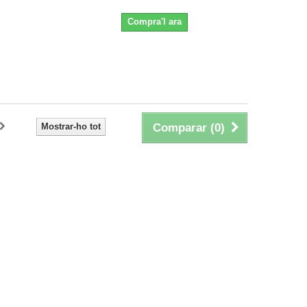
Compra'l ara
Mostrar-ho tot
Comparar (
0
)