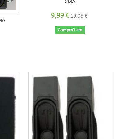
2MA
9,99 €
19,95 €
MA
Compra'l ara