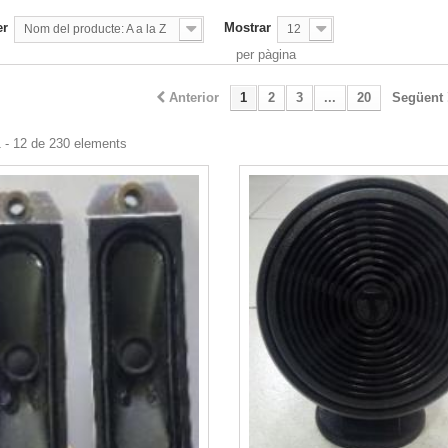
er
Mostrar
Nom del producte: A a la Z
12
per pàgina
Anterior
1
2
3
...
20
Següent
 - 12 de 230 elements