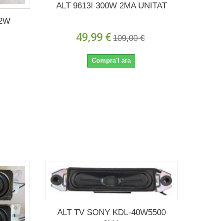
ALT 9613I 300W 2MA UNITAT
12W
49,99 €
109,00 €
Compra'l ara
ALT TV SONY KDL-40W5500