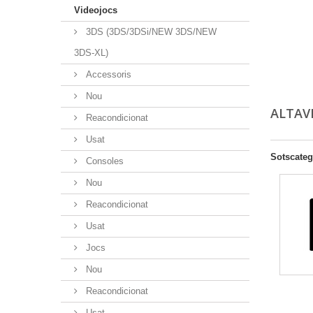
Videojocs
3DS (3DS/3DSi/NEW 3DS/NEW
3DS-XL)
Accessoris
Nou
ALTAV
Reacondicionat
Usat
Sotscateg
Consoles
Nou
Reacondicionat
Usat
Jocs
Nou
Reacondicionat
Usat