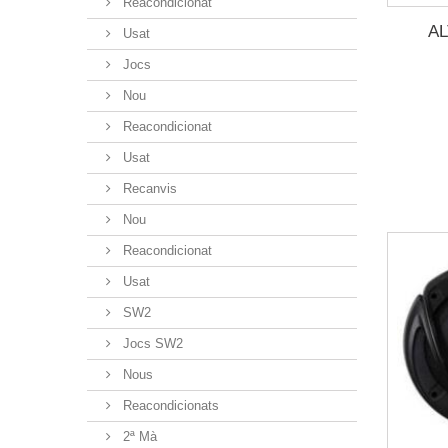
Reacondicionat
AL
Usat
Jocs
Nou
Reacondicionat
Usat
Recanvis
Nou
Reacondicionat
Usat
SW2
Jocs SW2
Nous
Reacondicionats
2ª Mà