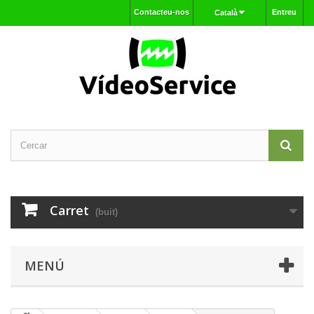
Contacteu-nos
Entreu
Català
Carret
(buit)
MENÚ