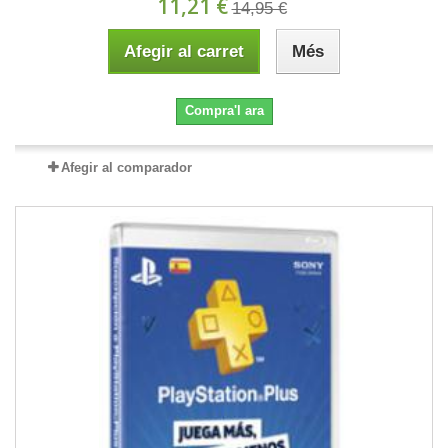
11,21 €
14,95 €
Afegir al carret
Més
Compra'l ara
Afegir al comparador