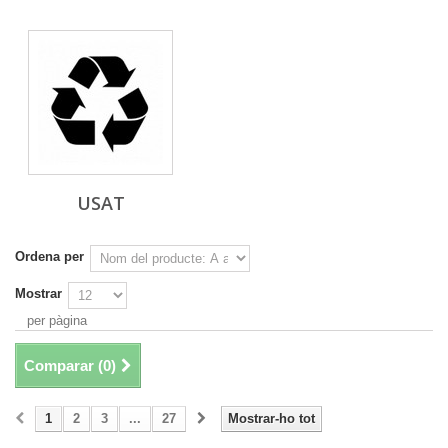
USAT
Ordena per
Mostrar
per pàgina
Comparar (
0
)
1
2
3
...
27
Mostrar-ho tot