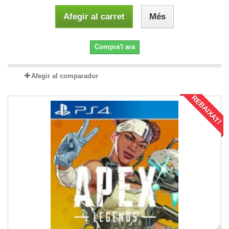
Afegir al carret
Més
Compra'l ara
Afegir al comparador
REBAIXAT!