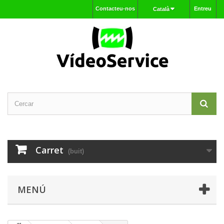
Contacteu-nos
Entreu
Català
Carret
(buit)
MENÚ