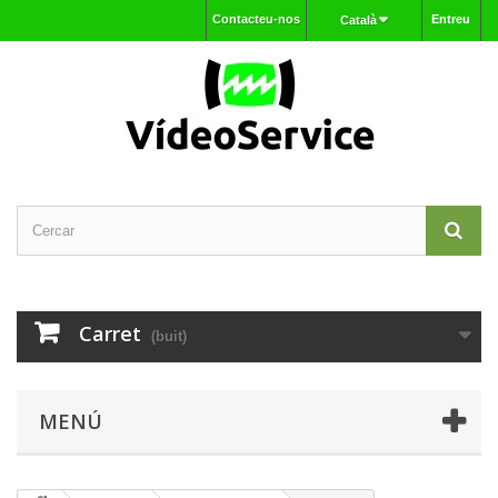
Contacteu-nos
Entreu
Català
Carret
(buit)
MENÚ