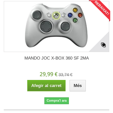
REBAIXAT!
MANDO JOC X-BOX 360 SF 2MA
29,99 €
33,74 €
Afegir al carret
Més
Compra'l ara