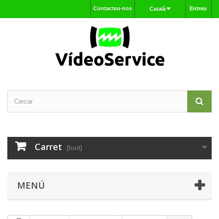
Contacteu-nos
Entreu
Català
Carret
(buit)
MENÚ