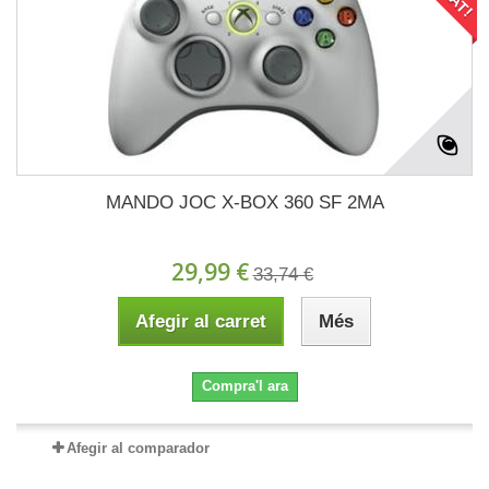
MANDO JOC X-BOX 360 SF 2MA
29,99 €
33,74 €
Afegir al carret
Més
Compra'l ara
Afegir al comparador