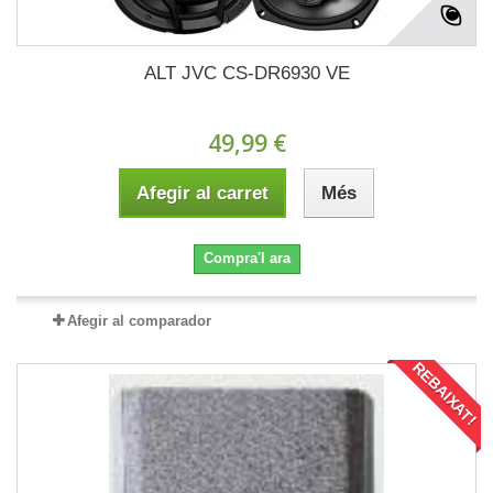
ALT JVC CS-DR6930 VE
49,99 €
Afegir al carret
Més
Compra'l ara
Afegir al comparador
REBAIXAT!