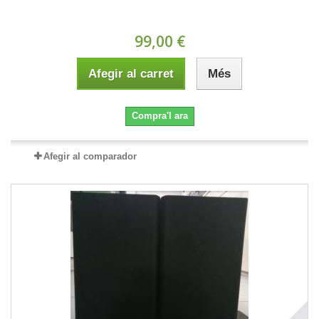
99,00 €
Afegir al carret
Més
Compra'l ara
Afegir al comparador