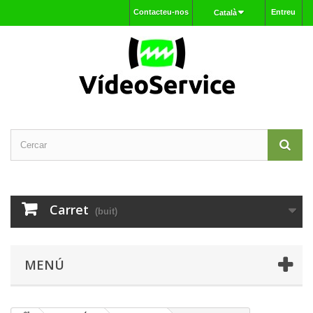
Contacteu-nos
Entreu
Català
Carret
(buit)
MENÚ