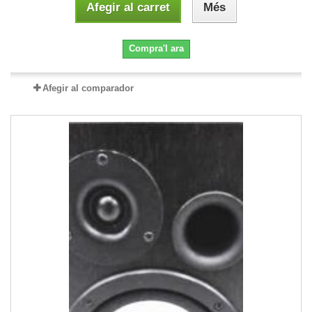
Afegir al carret
Més
Compra'l ara
Afegir al comparador