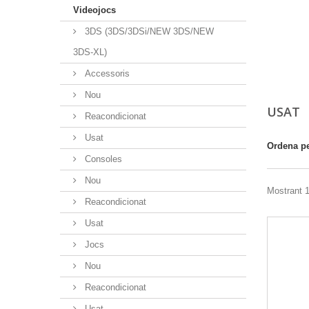
Videojocs
3DS (3DS/3DSi/NEW 3DS/NEW
3DS-XL)
Accessoris
Nou
USAT
Reacondicionat
Usat
Ordena p
Consoles
Nou
Mostrant 1
Reacondicionat
Usat
Jocs
Nou
Reacondicionat
Usat