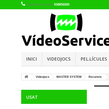
Telefoneu-nos ara:
938856000
INICI
VIDEOJOCS
PEL.LÍCULES
Videojocs
MASTER SYSTEM
Recanvis
USAT