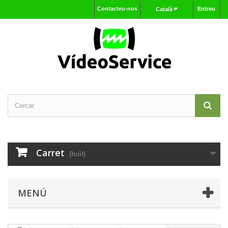
Contacteu-nos
Entreu
Català
Carret
(buit)
MENÚ